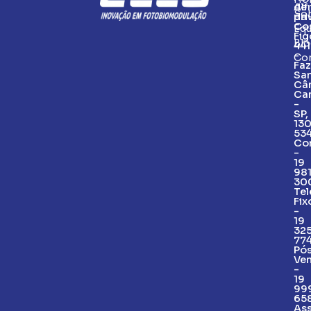
de
Alf
So
pri
da
Co
Eq
Fig
Blo
441
-
Co
Fa
Sa
Câ
Ca
-
SP,
13
53
Co
-
19
98
30
Tel
Fix
-
19
32
77
Pó
Ve
-
19
99
65
Ass