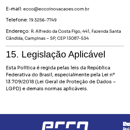
E-mail:
ecco@eccoinovacaoes.com.br
Telefone:
19 3256-7749
Endereço:
R. Alfredo da Costa Figo, 441, 
Fazenda Santa 
Cândida, 
Campinas – SP, 
CEP 13087-534
15. Legislação Aplicável
Esta Política é regida pelas leis da República
Federativa do Brasil, especialmente pela Lei nº
13.709/2018 (Lei Geral de Proteção de Dados –
LGPD) e demais normas aplicáveis.
Ec
Po
Co
Pol
R.
Ho